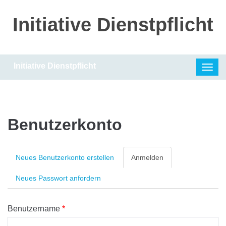
Direkt zum Inhalt
Initiative Dienstpflicht
Initiative Dienstpflicht
Toggl
navig
Benutzerkonto
Neues Benutzerkonto erstellen
Anmelden
(aktiver
Reiter)
Neues Passwort anfordern
Benutzername
*