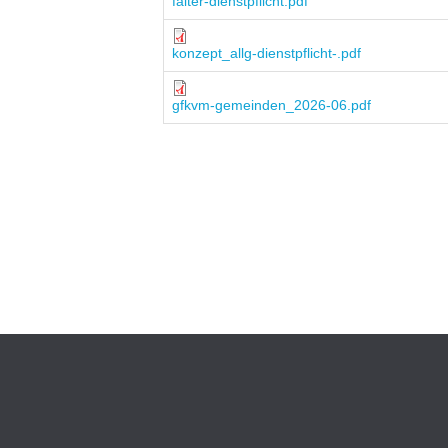
falter-dienstpflicht.pdf
konzept_allg-dienstpflicht-.pdf
gfkvm-gemeinden_2026-06.pdf