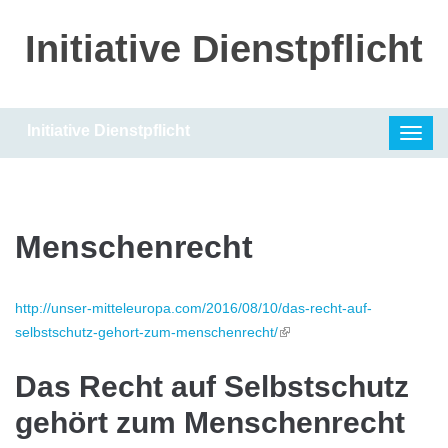
Direkt zum Inhalt
Initiative Dienstpflicht
Initiative Dienstpflicht
Toggl
navig
Menschenrecht
http://unser-mitteleuropa.com/2016/08/10/das-recht-auf-
selbstschutz-gehort-zum-menschenrecht/
(Link ist extern)
Das Recht auf Selbstschutz
gehört zum Menschenrecht