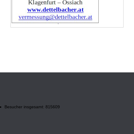
Besucher insgesamt: 815609