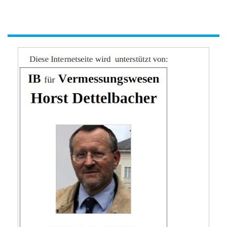
werbung-ib-h-dett.jpg